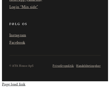
Login “Min side”
FØLG OS
Instagram
Facebook
© AYA House ApS
Privatlivspolitik
·
Handelsbetingelser
Page load link