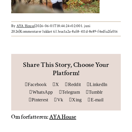
Om AYA House
By
AYA House
|
2026-06-01T18:44:24+02:00
1. juni
2026
|
Kommentarer lukket
til 3eac1a2a-8a58-411d-8e89-f4ed5a2fa016
Share This Story, Choose Your
Platform!
Facebook
X
Reddit
LinkedIn
WhatsApp
Telegram
Tumblr
Pinterest
Vk
Xing
E-mail
Om forfatteren:
AYA House