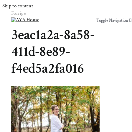
Skip to content
Forrige
Toggle Navigation
Toggle Navigation
3eac1a2a-8a58-
Yoga & Bevægelse
Yoga & Bevægelse
411d-8e89-
Behandling
Behandling
f4ed5a2fa016
Events
Events
Uddannelser & kurser
Uddannelser & kurser
Lokaler
Om AYA House
Lokaler