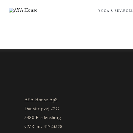
Skip
to
YOGA & BEVÆGEL
content
AYA House ApS
Danstrupvej 27G
3480 Fredensborg
CVR-nr. 41723378