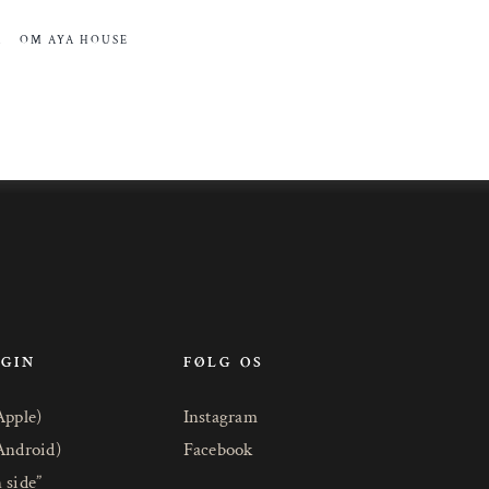
R
OM AYA HOUSE
OGIN
FØLG OS
Apple)
Instagram
Android)
Facebook
 side”