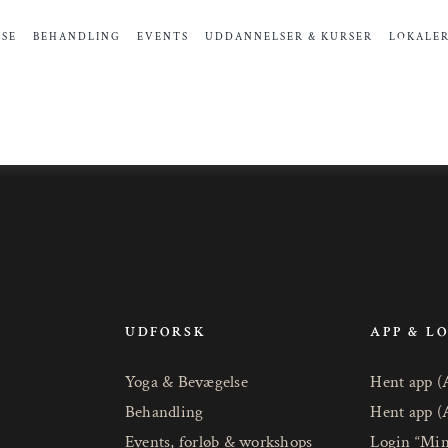
SE
BEHANDLING
EVENTS
UDDANNELSER & KURSER
LOKALE
UDFORSK
APP & L
Yoga & Bevægelse
Hent app (
Behandling
Hent app (
Events, forløb & workshops
Login “Min