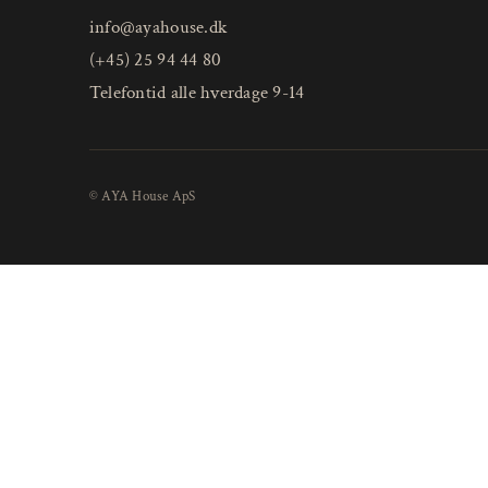
info@ayahouse.dk
(+45) 25 94 44 80
Telefontid alle hverdage 9-14
© AYA House ApS