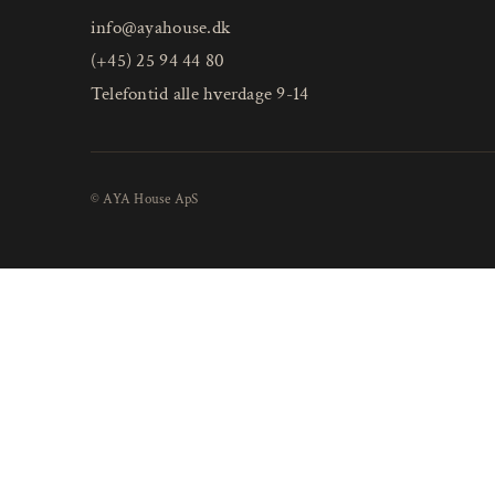
info@ayahouse.dk
(+45) 25 94 44 80
Telefontid alle hverdage 9-14
© AYA House ApS