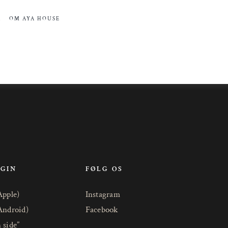
R
OM AYA HOUSE
OGIN
FØLG OS
Apple)
Instagram
Android)
Facebook
 side”