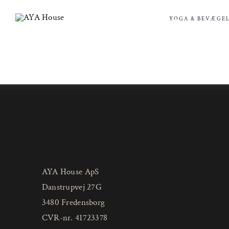
Skip
to
YOGA & BEVÆGEL
content
AYA House ApS
Danstrupvej 27G
3480 Fredensborg
CVR-nr. 41723378