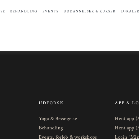
SE
BEHANDLING
EVENTS
UDDANNELSER & KURSER
LOKALE
UDFORSK
APP & L
Yoga & Bevægelse
Hent app (
Behandling
Hent app (
Events, forløb & workshops
Login “Min