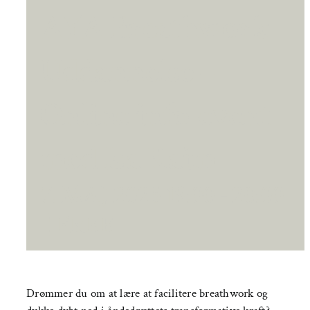
AYA Breathwork
Uddannelse –
Online info-event
med Isa Raim
7. MAJ 2025 19:00
-
20:00
|
FREE
Drømmer du om at lære at facilitere breathwork og