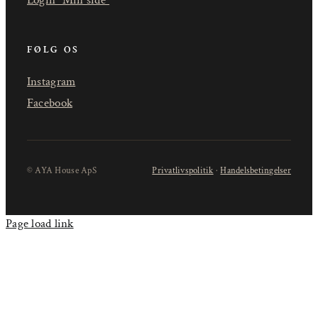
FØLG OS
Instagram
Facebook
© AYA House ApS
Privatlivspolitik
·
Handelsbetingelser
Page load link