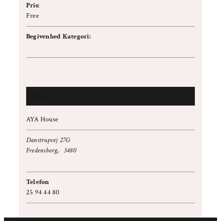
Pris:
Free
Begivenhed Kategori:
Info event
Sted
AYA House
Danstrupvej 27G
Fredensborg
,
3480
+ Google Maps
Telefon
25 94 44 80