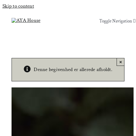
Skip to content
Toggle Navigation
Toggle Navigation
Yoga & Bevægelse
Yoga & Bevægelse
Behandling
Behandling
×
Denne begivenhed er allerede afholdt.
Events
Events
Uddannelser & kurser
Uddannelser & kurser
Lokaler
Om AYA House
Lokaler