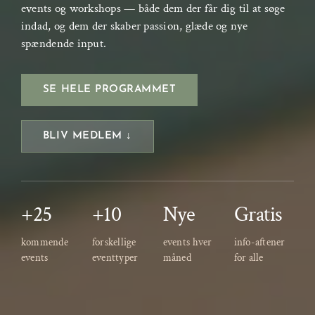
events og workshops — både dem der får dig til at søge
indad, og dem der skaber passion, glæde og nye
spændende input.
SE HELE PROGRAMMET
BLIV MEDLEM ↓
+25
+10
Nye
Gratis
kommende
forskellige
events hver
info-aftener
events
eventtyper
måned
for alle