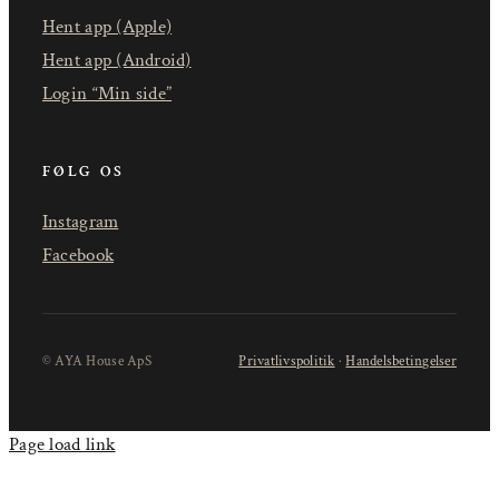
Hent app (Apple)
Hent app (Android)
Login “Min side”
FØLG OS
Instagram
Facebook
© AYA House ApS
Privatlivspolitik
·
Handelsbetingelser
Page load link