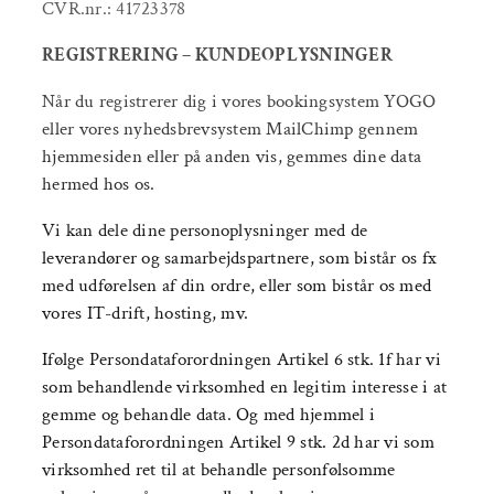
Om AYA House
CVR.nr.: 41723378
Behandling
REGISTRERING – KUNDEOPLYSNINGER
Events
Når du registrerer dig i vores bookingsystem YOGO
eller vores nyhedsbrevsystem MailChimp gennem
Uddannelser & kurser
hjemmesiden eller på anden vis, gemmes dine data
hermed hos os.
Lokaler
Vi kan dele dine personoplysninger med de
Om AYA House
leverandører og samarbejdspartnere, som bistår os fx
med udførelsen af din ordre, eller som bistår os med
vores IT-drift, hosting, mv.
Ifølge Persondataforordningen Artikel 6 stk. 1f har vi
som behandlende virksomhed en legitim interesse i at
gemme og behandle data. Og med hjemmel i
Persondataforordningen Artikel 9 stk. 2d har vi som
virksomhed ret til at behandle personfølsomme