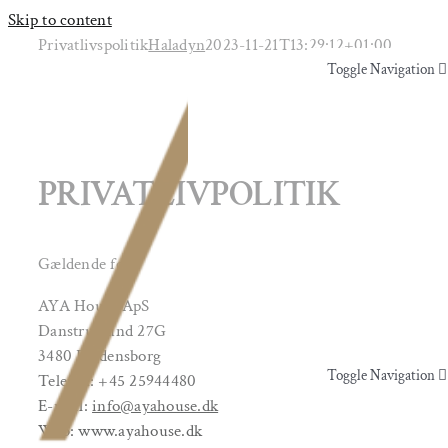
Skip to content
Privatlivspolitik
Haladyn
2023-11-21T13:29:12+01:00
Toggle Navigation
Yoga & Bevægelse
PRIVATLIVPOLITIK
Behandling
Events
Gældende for:
AYA House ApS
Uddannelser & kurser
Danstruplund 27G
3480 Fredensborg
Toggle Navigation
Telefon: +45 25944480
Lokaler
E-mail:
info@ayahouse.dk
Yoga & Bevægelse
Web: www.ayahouse.dk