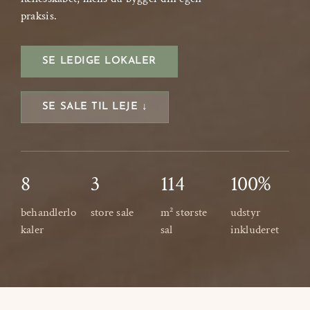
praksis.
SE LEDIGE LOKALER
SE SALE TIL LEJE ↓
8
3
114
100%
behandlerlo
store sale
m² største
udstyr
kaler
sal
inkluderet