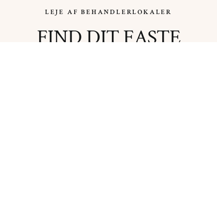
LEJE AF BEHANDLERLOKALER
FIND DIT FASTE
RUM I AYA HOUSE
Alle behandlerlokaler ligger på 1. sal eller i stuen og er
udstyret og klar til brug. Lej en fast ugedag eller lokalet
på fuldtid.