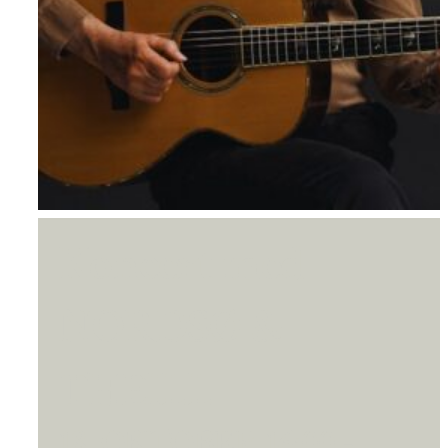
Om AYA House
Koncert med
NORDSØ &
THEILL
18. OKTOBER 16:00
-