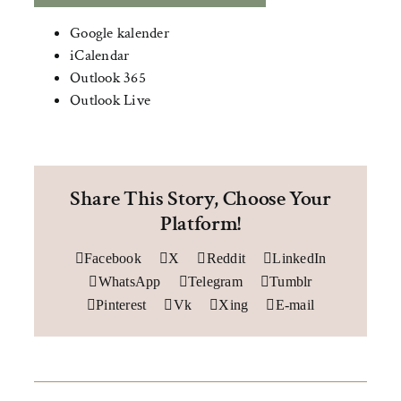
Google kalender
iCalendar
Outlook 365
Outlook Live
Share This Story, Choose Your
Platform!
Facebook
X
Reddit
LinkedIn
WhatsApp
Telegram
Tumblr
Pinterest
Vk
Xing
E-mail