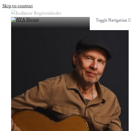
Skip to content
Toggle Navigation
Toggle Navigation
Yoga & Bevægelse
Yoga & Bevægelse
Behandling
Behandling
Events
Events
Uddannelser & kurser
Uddannelser & kurser
Lokaler
Om AYA House
Lokaler