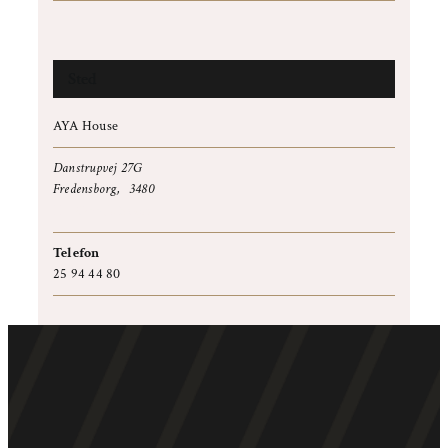
Sted
AYA House
Danstrupvej 27G
Fredensborg
,
3480
+ Google Maps
Telefon
25 94 44 80