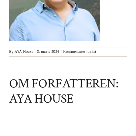
til
By
AYA House
|
8. marts 2024
|
Kommentarer lukket
Design
uden
navn
OM FORFATTEREN:
AYA HOUSE