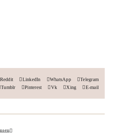
Reddit
LinkedIn
WhatsApp
Telegram
Tumblr
Pinterest
Vk
Xing
E-mail
ansen