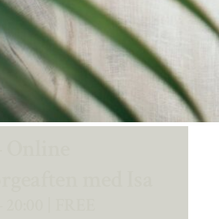
 Online
ørgeaften med Isa
-
20:00
|
FREE