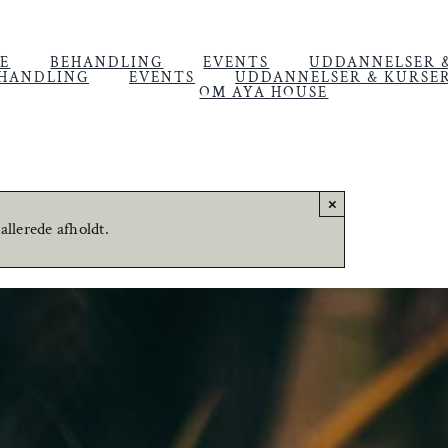
E
BEHANDLING
EVENTS
UDDANNELSER 
HANDLING
EVENTS
UDDANNELSER & KURSE
OM AYA HOUSE
×
llerede afholdt.