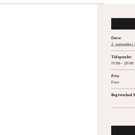
Detaljer
Dato:
2. september
Tidspunkt:
19:00 - 20:00
Pris:
Free
Begivenhed K
Info event
Sted