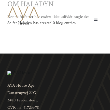
OM
HALADYN
Skip
to
content
Denne forfatter har endnu ikke udfyldt nogle detaljer.
Toggle
So far Haladyn has created 0 blog entries.
Navigation
Yoga & Bevægelse
Behandling
Events
Uddannelser & kurser
Lokaler
AYA House ApS
Danstrupvej 27G
Om AYA House
3480 Fredensborg
CVR-nr. 41723378