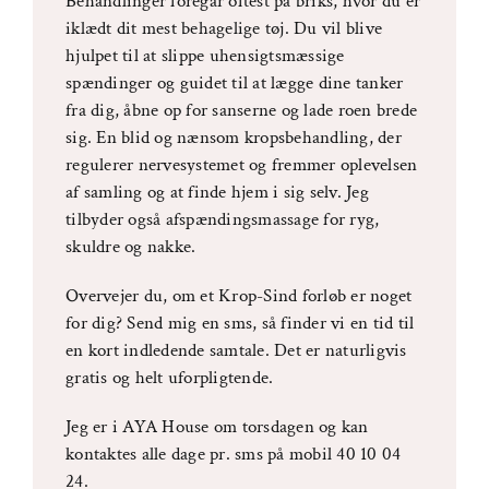
Behandlinger foregår oftest på briks, hvor du er
iklædt dit mest behagelige tøj. Du vil blive
hjulpet til at slippe uhensigtsmæssige
spændinger og guidet til at lægge dine tanker
fra dig, åbne op for sanserne og lade roen brede
sig. En blid og nænsom kropsbehandling, der
regulerer nervesystemet og fremmer oplevelsen
af samling og at finde hjem i sig selv. Jeg
tilbyder også afspændingsmassage for ryg,
skuldre og nakke.
Overvejer du, om et Krop-Sind forløb er noget
for dig? Send mig en sms, så finder vi en tid til
en kort indledende samtale. Det er naturligvis
gratis og helt uforpligtende.
Jeg er i AYA House om torsdagen og kan
kontaktes alle dage pr. sms på mobil 40 10 04
24.