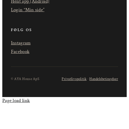
Hent app (Android)
Login “Min side”
FØLG OS
Instagram
Facebook
© AYA House ApS
Privatlivspolitik
·
Handelsbetingelser
Page load link