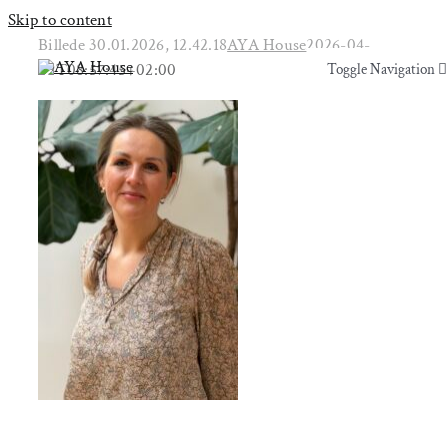
Skip to content
Billede 30.01.2026, 12.42.18
AYA House
2026-04-
09T08:57:45+02:00
Toggle Navigation
Toggle Navigation
Yoga & Bevægelse
Yoga & Bevægelse
Behandling
Behandling
Events
Events
Uddannelser & kurser
Uddannelser & kurser
Lokaler
Om AYA House
Lokaler