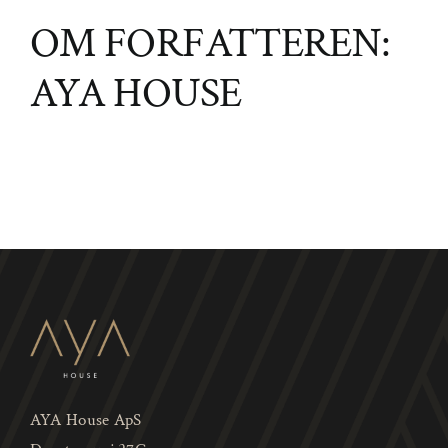
8197-
OM FORFATTEREN:
ef79647e2cb8
AYA HOUSE
AYA House ApS