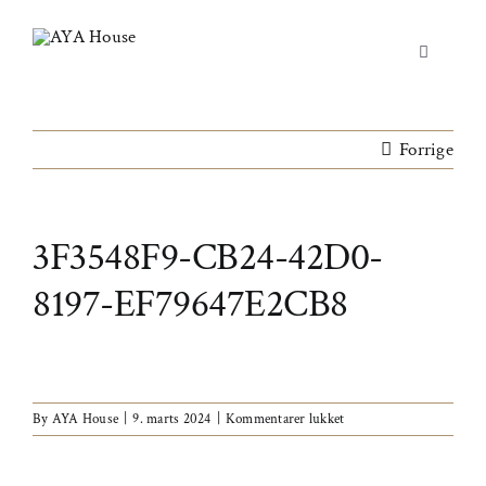
Skip
to
Toggle
content
Navigation
Yoga & Bevægelse
Forrige
Behandling
Events
3F3548F9-CB24-42D0-
Uddannelser & kurser
8197-EF79647E2CB8
Lokaler
Om AYA House
til
By
AYA House
|
9. marts 2024
|
Kommentarer lukket
3f3548f9-
cb24-
42d0-