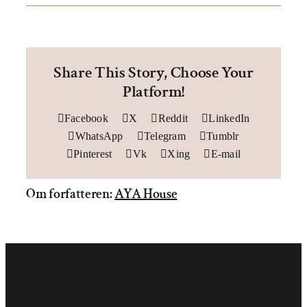
Om AYA House
Share This Story, Choose Your
Platform!
Facebook
X
Reddit
LinkedIn
WhatsApp
Telegram
Tumblr
Pinterest
Vk
Xing
E-mail
Om forfatteren:
AYA House