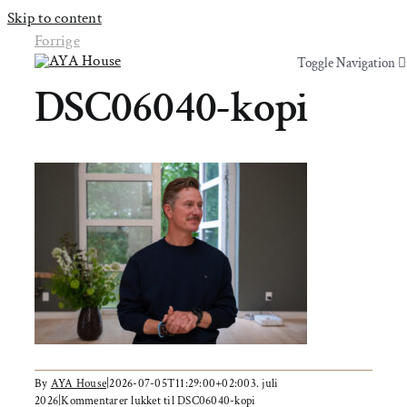
Skip to content
Forrige
Toggle Navigation
Toggle Navigation
DSC06040-kopi
Yoga & Bevægelse
Yoga & Bevægelse
Behandling
Behandling
Events
Events
Uddannelser & kurser
Uddannelser & kurser
Lokaler
Om AYA House
Lokaler
By
AYA House
|
2026-07-05T11:29:00+02:00
3. juli
2026
|
Kommentarer lukket
til DSC06040-kopi