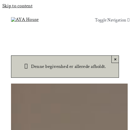
Skip to content
Toggle Navigation
Toggle Navigation
Yoga & Bevægelse
Yoga & Bevægelse
Behandling
Behandling
×
Denne begivenhed er allerede afholdt.
Events
Events
Uddannelser & kurser
Uddannelser & kurser
Lokaler
Om AYA House
Lokaler