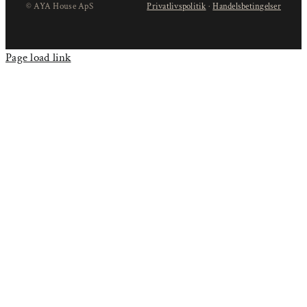
© AYA House ApS
Privatlivspolitik
·
Handelsbetingelser
Page load link