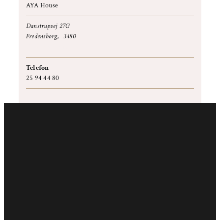
AYA House
Danstrupvej 27G
Fredensborg
,
3480
+ Google Maps
Telefon
25 94 44 80