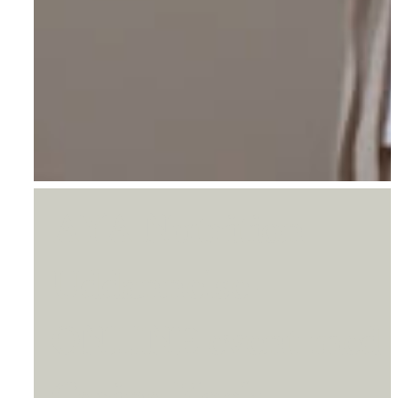
AYA Nutrition
Uddannelse –
ONLINE event med
Carina Kock