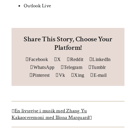
Outlook Live
Share This Story, Choose Your
Platform!
Facebook
X
Reddit
LinkedIn
WhatsApp
Telegram
Tumblr
Pinterest
Vk
Xing
E-mail
En livsrejse i musik med Zhang Yu
Kakaoceremoni med Illona Marquard