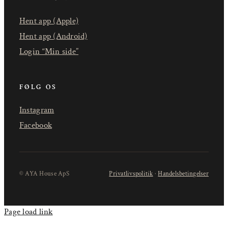
Hent app (Apple)
Hent app (Android)
Login “Min side”
FØLG OS
Instagram
Facebook
© AYA House ApS
Privatlivspolitik
·
Handelsbetingelser
Page load link