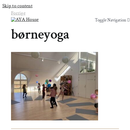
Skip to content
Forrige
Toggle Navigation
Toggle Navigation
børneyoga
Yoga & Bevægelse
Yoga & Bevægelse
Behandling
Behandling
Events
Events
Uddannelser & kurser
Uddannelser & kurser
Lokaler
Om AYA House
Lokaler