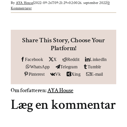
Om AYA House
By
AYA House
|
2022-09-26T09:21:29+02:00
26. september 2022
|
0
Kommentarer
Share This Story, Choose Your
Platform!
Facebook
X
Reddit
LinkedIn
WhatsApp
Telegram
Tumblr
Pinterest
Vk
Xing
E-mail
Om forfatteren:
AYA House
Læg en kommentar