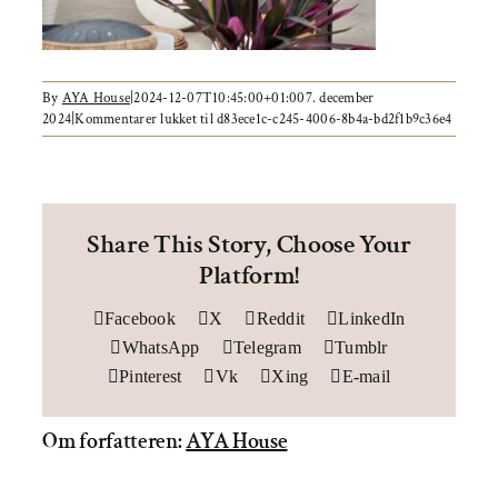
Om AYA House
By
AYA House
|
2024-12-07T10:45:00+01:00
7. december
2024
|
Kommentarer lukket
til d83ece1c-c245-4006-8b4a-bd2f1b9c36e4
Share This Story, Choose Your
Platform!
Facebook
X
Reddit
LinkedIn
WhatsApp
Telegram
Tumblr
Pinterest
Vk
Xing
E-mail
Om forfatteren:
AYA House