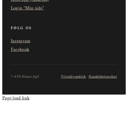
Login “Min side”
FØLG OS
Instagram
Facebook
© AYA House ApS
Privatlivspolitik
·
Handelsbetingelser
Page load link