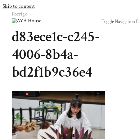
Skip to content
Forrige
Toggle Navigation
Toggle Navigation
d83ece1c-c245-
Yoga & Bevægelse
Yoga & Bevægelse
4006-8b4a-
Behandling
Behandling
bd2f1b9c36e4
Events
Events
Uddannelser & kurser
Uddannelser & kurser
Lokaler
Om AYA House
Lokaler