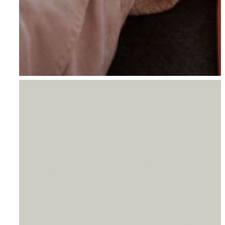
Essence
Breathwork
workshop med Isa
Raim
24. AUGUST 2025 14:00
-