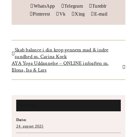
WhatsApp
Telegram
Tumblr
Pinterest
Vk
Xing
E-mail
Skab balance i din krop gennem mad & indre
sundhed m. Carina Kock
AYA Yoga Uddannelse – ONLINE infoaften m.
Illona, Isa & Lars
Detaljer
Dato:
24. august 2025