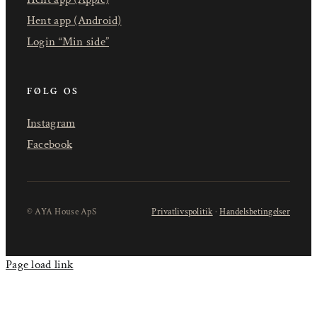
Hent app (Android)
Login “Min side”
FØLG OS
Instagram
Facebook
© AYA House ApS
Privatlivspolitik
·
Handelsbetingelser
Page load link