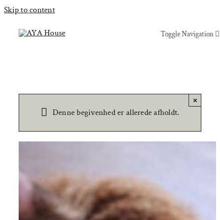
Skip to content
Toggle Navigation
Toggle Navigation
Yoga & Bevægelse
Yoga & Bevægelse
Behandling
Behandling
×
Denne begivenhed er allerede afholdt.
Events
Events
Uddannelser & kurser
Uddannelser & kurser
Lokaler
Om AYA House
Lokaler