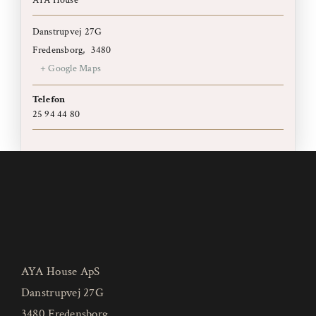
AYA House
Danstrupvej 27G
Fredensborg
,
3480
+ Google Maps
Telefon
25 94 44 80
AYA House ApS
Danstrupvej 27G
3480 Fredensborg