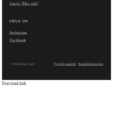
Login “Min side”
FØLG OS
Instagram
Facebook
© AYA House ApS
Privatlivspolitik
·
Handelsbetingelser
Page load link