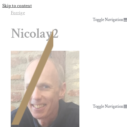
Skip to content
Forrige
Toggle Navigation
Nicolay2
Yoga & Bevægelse
Behandling
Events
Uddannelser & kurser
Toggle Navigation
Lokaler
Yoga & Bevægelse