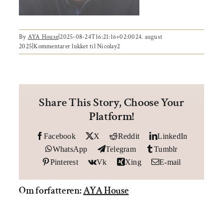
Om AYA House
Behandling
Events
By
AYA House
|
2025-08-24T16:21:16+02:00
24. august
2025
|
Kommentarer lukket
til Nicolay2
Uddannelser & kurser
Lokaler
Share This Story, Choose Your
Platform!
Om AYA House
Facebook
X
Reddit
LinkedIn
WhatsApp
Telegram
Tumblr
Pinterest
Vk
Xing
E-mail
Om forfatteren:
AYA House