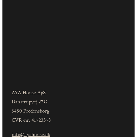
AYA House ApS
Danstrupvej 27G
3480 Fredensborg
CVR-nr. 41723378
info@ayahouse.dk