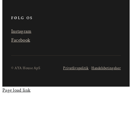
FØLG OS
Instagram
Facebook
© AYA House ApS
Privatlivspolitik
·
Handelsbetingelser
Page load link