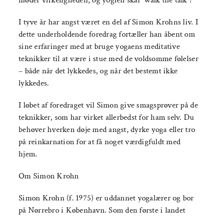
møder virkeligheden, og yogien skal ”walk the talk”?
I tyve år har angst været en del af Simon Krohns liv. I
dette underholdende foredrag fortæller han åbent om
sine erfaringer med at bruge yogaens meditative
teknikker til at være i stue med de voldsomme følelser
– både når det lykkedes, og når det bestemt ikke
lykkedes.
I løbet af foredraget vil Simon give smagsprøver på de
teknikker, som har virket allerbedst for ham selv. Du
behøver hverken døje med angst, dyrke yoga eller tro
på reinkarnation for at få noget værdigfuldt med
hjem.
Om Simon Krohn
Simon Krohn (f. 1975) er uddannet yogalærer og bor
på Nørrebro i København. Som den første i landet