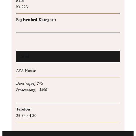
Pris:
Kr.225
Begivenhed Kategori:
Temaaften
Sted
AYA House
Danstrupvej 27G
Fredensborg
,
3480
+ Google Maps
Telefon
25 94 44 80