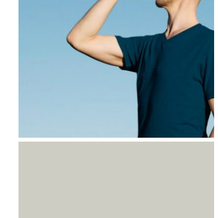
Om AYA House
I stue med stormen
med Simon Krohn