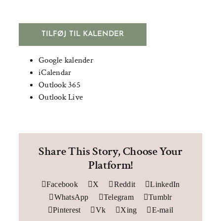
TILFØJ TIL KALENDER
Google kalender
iCalendar
Outlook 365
Outlook Live
Share This Story, Choose Your
Platform!
Facebook
X
Reddit
LinkedIn
WhatsApp
Telegram
Tumblr
Pinterest
Vk
Xing
E-mail