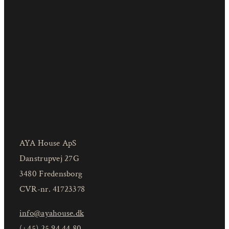
AYA House ApS
Danstrupvej 27G
3480 Fredensborg
CVR-nr. 41723378
info@ayahouse.dk
(+45) 25 94 44 80