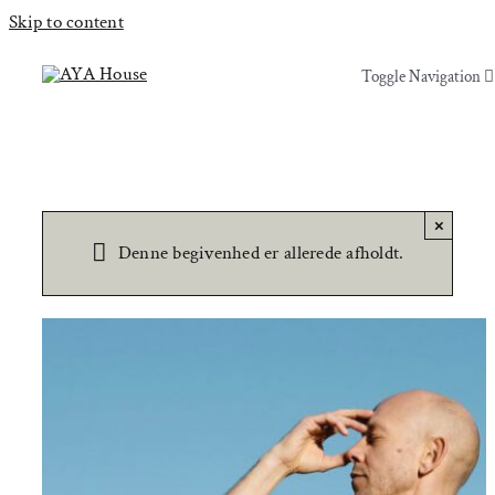
Skip to content
Toggle Navigation
Toggle Navigation
Yoga & Bevægelse
Yoga & Bevægelse
Behandling
Behandling
×
Denne begivenhed er allerede afholdt.
Events
Events
Uddannelser & kurser
Uddannelser & kurser
Lokaler
Om AYA House
Lokaler