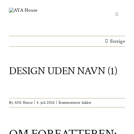
Skip
to
Toggle
content
Navigation
Yoga & Bevægelse
Forrige
Behandling
Events
DESIGN UDEN NAVN (1)
Uddannelser & kurser
Lokaler
til
By
AYA House
|
4. juli 2024
|
Kommentarer lukket
Om AYA House
Design
uden
navn
(1)