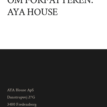
OM FORFATTEREN:
AYA HOUSE
AYA House ApS
Danstrupvej 27G
3480 Fredensborg