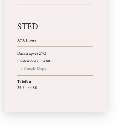
STED
AYA House
Danstrupvej 27G
Fredensborg
,
3480
+ Google Maps
Telefon
25 94 44 80