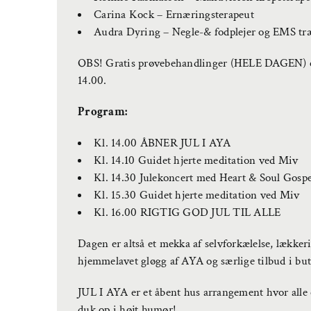
Carina Kock – Ernæringsterapeut
Audra Dyring – Negle-& fodplejer og EMS tr
OBS! Gratis prøvebehandlinger (HELE DAGEN) er ef
14.00.
Program:
Kl. 14.00 ÅBNER JUL I AYA
Kl. 14.10 Guidet hjerte meditation ved Miv
Kl. 14.30 Julekoncert med Heart & Soul Gosp
Kl. 15.30 Guidet hjerte meditation ved Miv
Kl. 16.00 RIGTIG GOD JUL TIL ALLE
Dagen er altså et mekka af selvforkælelse, lækker
hjemmelavet gløgg af AYA og særlige tilbud i bu
JUL I AYA er et åbent hus arrangement hvor alle
duk op i højt humør!