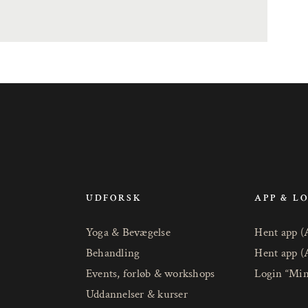
UDFORSK
APP & L
Yoga & Bevægelse
Hent app (
Behandling
Hent app (
Events, forløb & workshops
Login “Min
Uddannelser & kurser