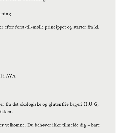
æning
ter først-til-mølle princippet og starter fra kl.
el i AYA
ier fra det økologiske og glutenfrie bageri H.U.G,
tikken.
 er velkomne. Du behøver ikke tilmelde dig – bare