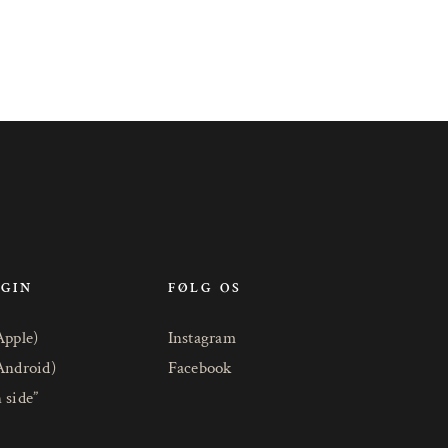
OGIN
FØLG OS
Apple)
Instagram
Android)
Facebook
 side”