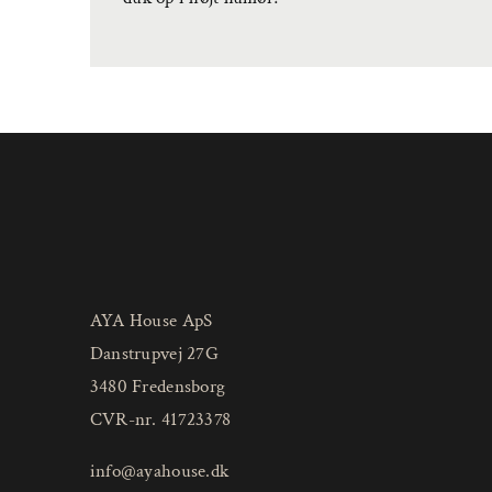
AYA House ApS
Danstrupvej 27G
3480 Fredensborg
CVR-nr. 41723378
info@ayahouse.dk