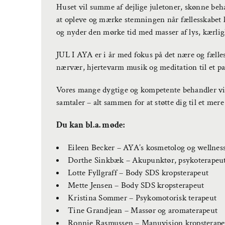
Huset vil summe af dejlige juletoner, skønne beha
at opleve og mærke stemningen når fællesskabet
og nyder den mørke tid med masser af lys, kærlig
JUL I AYA er i år med fokus på det nære og fælless
nærvær, hjertevarm musik og meditation til et par
Vores mange dygtige og kompetente behandler vil
samtaler – alt sammen for at støtte dig til et me
Du kan bl.a. møde:
Eileen Becker – AYA’s kosmetolog og wellnes
Dorthe Sinkbæk – Akupunktør, psykoterapeut
Lotte Fyllgraff – Body SDS kropsterapeut
Mette Jensen – Body SDS kropsterapeut
Kristina Sommer – Psykomotorisk terapeut
Tine Grandjean – Massør og aromaterapeut
Ronnie Rasmussen – Manuvision kropsterap