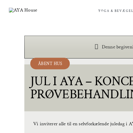
Skip
to
YOGA & BEVÆGEL
content
Denne begivenhe
ÅBENT HUS
JUL I AYA – KONC
PRØVEBEHANDLI
Vi inviterer alle til en selvforkælende juledag i 