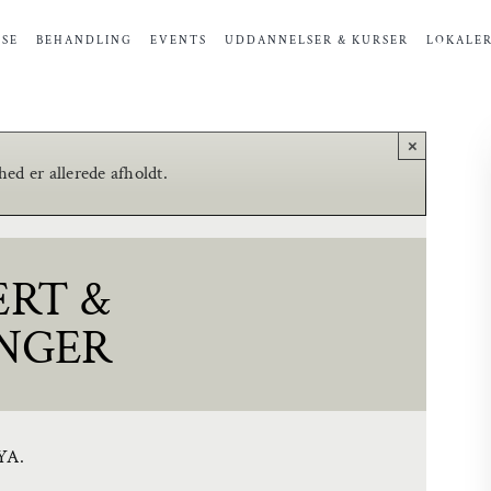
SE
BEHANDLING
EVENTS
UDDANNELSER & KURSER
LOKALE
×
d er allerede afholdt.
ERT &
NGER
AYA.