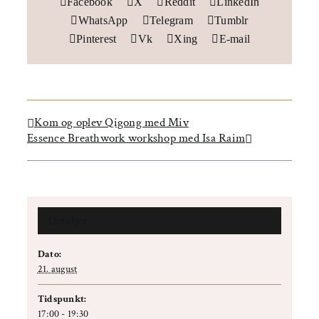
Facebook
X
Reddit
LinkedIn
WhatsApp
Telegram
Tumblr
Pinterest
Vk
Xing
E-mail
Kom og oplev Qigong med Miv
Essence Breathwork workshop med Isa Raim
Detaljer
Dato:
21. august
Tidspunkt:
17:00 - 19:30