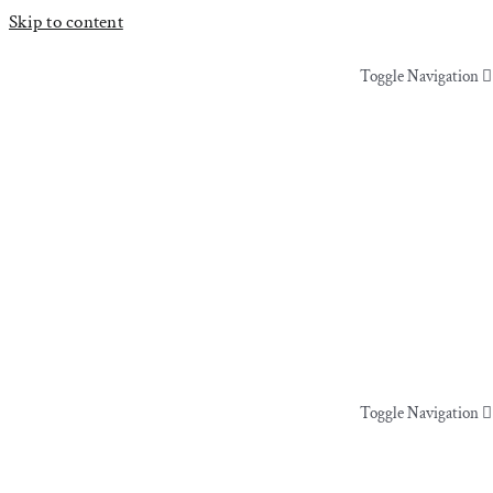
Skip to content
Toggle Navigation
Yoga & Bevægelse
Behandling
Events
Uddannelser & kurser
Toggle Navigation
Lokaler
Yoga & Bevægelse