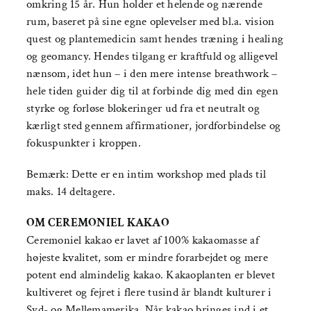
omkring 15 år. Hun holder et helende og nærende
rum, baseret på sine egne oplevelser med bl.a. vision
quest og plantemedicin samt hendes træning i healing
og geomancy. Hendes tilgang er kraftfuld og alligevel
nænsom, idet hun – i den mere intense breathwork –
hele tiden guider dig til at forbinde dig med din egen
styrke og forløse blokeringer ud fra et neutralt og
kærligt sted gennem affirmationer, jordforbindelse og
fokuspunkter i kroppen.
Bemærk: Dette er en intim workshop med plads til
maks. 14 deltagere.
OM CEREMONIEL KAKAO
Ceremoniel kakao er lavet af 100% kakaomasse af
højeste kvalitet, som er mindre forarbejdet og mere
potent end almindelig kakao. Kakaoplanten er blevet
kultiveret og fejret i flere tusind år blandt kulturer i
Syd- og Mellemamerika. Når kakao bringes ind i et