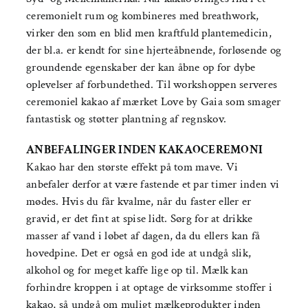
ceremonielt rum og kombineres med breathwork,
virker den som en blid men kraftfuld plantemedicin,
der bl.a. er kendt for sine hjerteåbnende, forløsende og
groundende egenskaber der kan åbne op for dybe
oplevelser af forbundethed. Til workshoppen serveres
ceremoniel kakao af mærket Love by Gaia som smager
fantastisk og støtter plantning af regnskov.
ANBEFALINGER INDEN KAKAOCEREMONI
Kakao har den største effekt på tom mave. Vi
anbefaler derfor at være fastende et par timer inden vi
mødes. Hvis du får kvalme, når du faster eller er
gravid, er det fint at spise lidt. Sørg for at drikke
masser af vand i løbet af dagen, da du ellers kan få
hovedpine. Det er også en god ide at undgå slik,
alkohol og for meget kaffe lige op til. Mælk kan
forhindre kroppen i at optage de virksomme stoffer i
kakao, så undgå om muligt mælkeprodukter inden