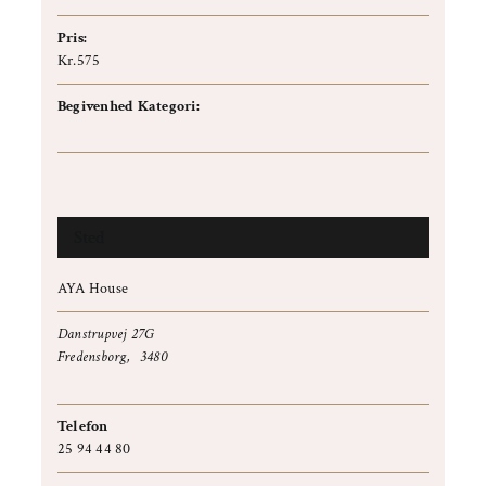
Pris:
Kr.575
Begivenhed Kategori:
Ceremoni
Sted
AYA House
Danstrupvej 27G
Fredensborg
,
3480
+ Google Maps
Telefon
25 94 44 80