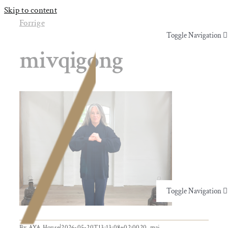
Skip to content
Forrige
Toggle Navigation
mivqigong
Yoga & Bevægelse
Behandling
Events
Uddannelser & kurser
Toggle Navigation
Lokaler
Yoga & Bevægelse
By
AYA House
|
2026-05-20T13:13:08+02:00
20. maj