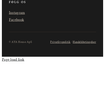
FØLG OS
Instagram
Facebook
© AYA House ApS
Privatlivspolitik
·
Handelsbetingelser
Page load link