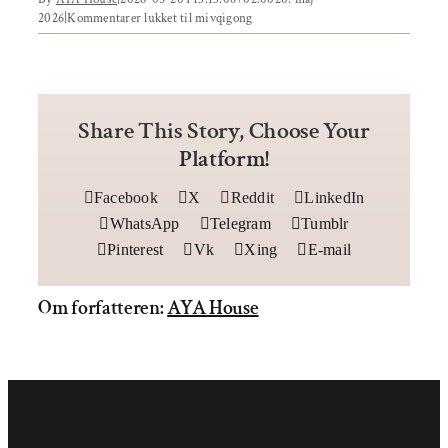
Om AYA House
2026
|
Kommentarer lukket
til mivqigong
Behandling
Events
Share This Story, Choose Your
Uddannelser & kurser
Platform!
Lokaler
Facebook
X
Reddit
LinkedIn
WhatsApp
Telegram
Tumblr
Om AYA House
Pinterest
Vk
Xing
E-mail
Om forfatteren:
AYA House