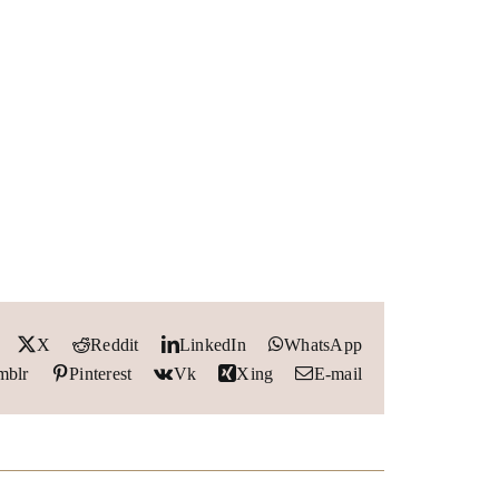
X
Reddit
LinkedIn
WhatsApp
mblr
Pinterest
Vk
Xing
E-mail