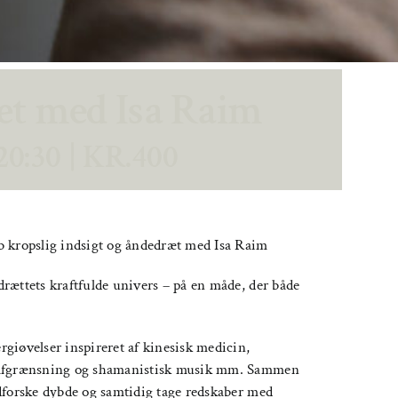
æt med Isa Raim
20:30
|
KR.400
b kropslig indsigt og åndedræt med Isa Raim
rættets kraftfulde univers – på en måde, der både
giøvelser inspireret af kinesisk medicin,
i-afgrænsning og shamanistisk musik mm. Sammen
dforske dybde og samtidig tage redskaber med