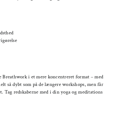
idsthed
rigørelse
ce Breathwork i et mere koncentreret format – med
 helt så dybt som på de længere workshops, men får
tet. Tag redskaberne med i din yoga og meditations