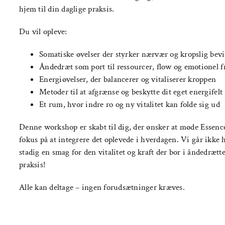
hjem til din daglige praksis.
Du vil opleve:
Somatiske øvelser der styrker nærvær og kropslig bev
Åndedræt som port til ressourcer, flow og emotionel f
Energiøvelser, der balancerer og vitaliserer kroppen
Metoder til at afgrænse og beskytte dit eget energi­felt
Et rum, hvor indre ro og ny vitalitet kan folde sig ud
Denne workshop er skabt til dig, der ønsker at møde Essen
fokus på at integrere det oplevede i hverdagen. Vi går ikke
stadig en smag for den vitalitet og kraft der bor i åndedræt
praksis!
Alle kan deltage – ingen forudsætninger kræves.