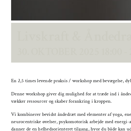
Livskraft & Åndedr
30. OKTOBER 2025 18:00
-
En 2,5 times levende praksis / workshop med bevægelse, dy
Denne workshop giver dig mulighed for at træde ind i ånded
vækker ressourcer og skaber forankring i kroppen.
Vi kombinerer bevidst åndedræt med elementer af yoga, ener
neurocentriske øvelser, psykomotorisk arbejde med energ
danner de en helhedsorienteret tilgang, hvor du både kan u