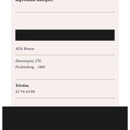
Begivenhed Kategori:
Workshop
Sted
AYA House
Danstrupvej 27G
Fredensborg
,
3480
+ Google Maps
Telefon
25 94 44 80