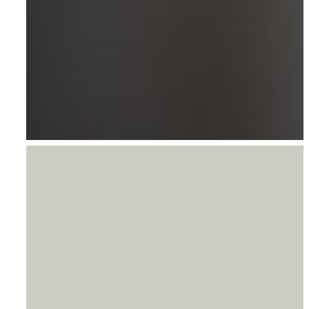
Livskraft og
Åndedræt med Isa
Raim
11. DECEMBER 2025