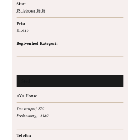
Slut:
19. februar 15:15
Pris:
Kr.625
Begivenhed Kategori:
Forløb
Sted
AYA House
Danstrupvej 27G
Fredensborg
,
3480
+ Google Maps
Telefon