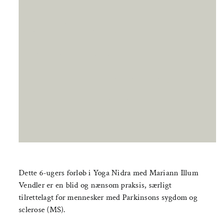
Sclerose m.
Mariann
8. JANUAR 14:15
-
19.
FEBRUAR 15:15
|
KR.625
Dette 6-ugers forløb i Yoga Nidra med Mariann Illum
Vendler er en blid og nænsom praksis, særligt
tilrettelagt for mennesker med Parkinsons sygdom og
sclerose (MS).