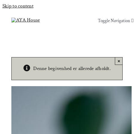
Skip to content
Toggle Navigation
Toggle Navigation
Yoga & Bevægelse
Yoga & Bevægelse
Behandling
Behandling
×
Denne begivenhed er allerede afholdt.
Events
Events
Uddannelser & kurser
Uddannelser & kurser
Lokaler
Om AYA House
Lokaler