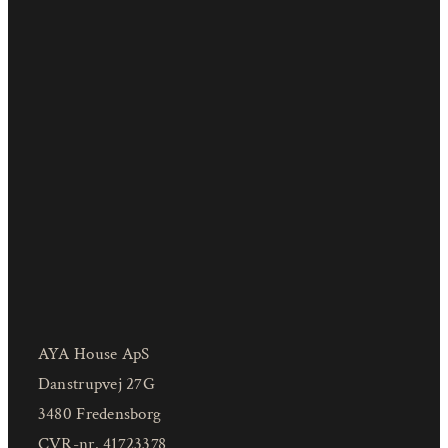
AYA House ApS
Danstrupvej 27G
3480 Fredensborg
CVR-nr. 41723378