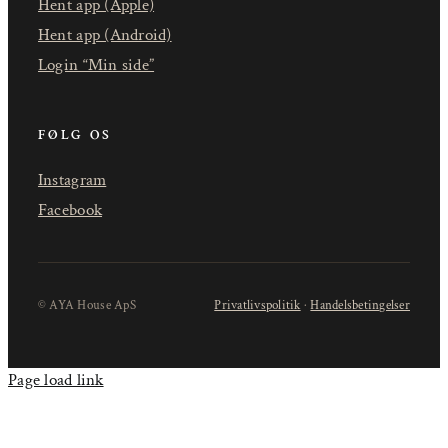
Hent app (Apple)
Hent app (Android)
Login “Min side”
FØLG OS
Instagram
Facebook
© AYA House ApS
Privatlivspolitik
·
Handelsbetingelser
Page load link