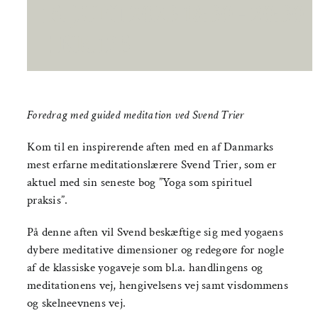
Om AYA House
15. JUNI 2023 18:30
-
20:30
|
KR.125
Foredrag med guided meditation ved Svend Trier
Kom til en inspirerende aften med en af Danmarks
mest erfarne meditationslærere Svend Trier, som er
aktuel med sin seneste bog ”Yoga som spirituel
praksis”.
På denne aften vil Svend beskæftige sig med yogaens
dybere meditative dimensioner og redegøre for nogle
af de klassiske yogaveje som bl.a. handlingens og
meditationens vej, hengivelsens vej samt visdommens
og skelneevnens vej.