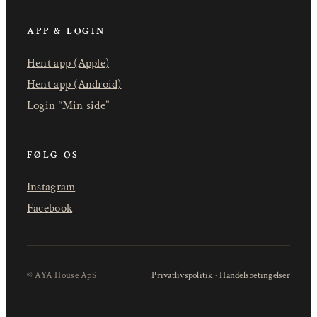
APP & LOGIN
Hent app (Apple)
Hent app (Android)
Login “Min side”
FØLG OS
Instagram
Facebook
© AYA House ApS
Privatlivspolitik
·
Handelsbetingelser