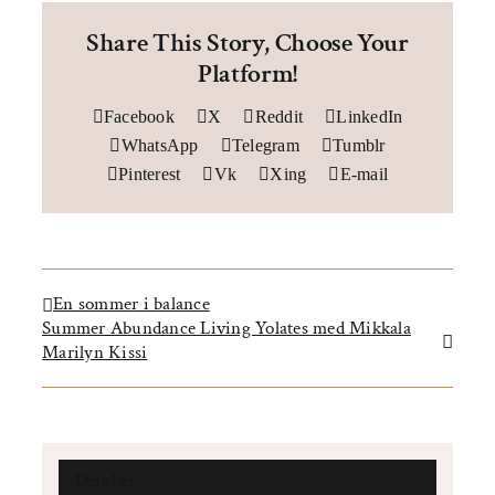
Share This Story, Choose Your
Platform!
Facebook
X
Reddit
LinkedIn
WhatsApp
Telegram
Tumblr
Pinterest
Vk
Xing
E-mail
En sommer i balance
Summer Abundance Living Yolates med Mikkala
Marilyn Kissi
Detaljer