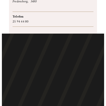
Fredensborg
,
3480
+ Google Maps
Telefon
25 94 44 80