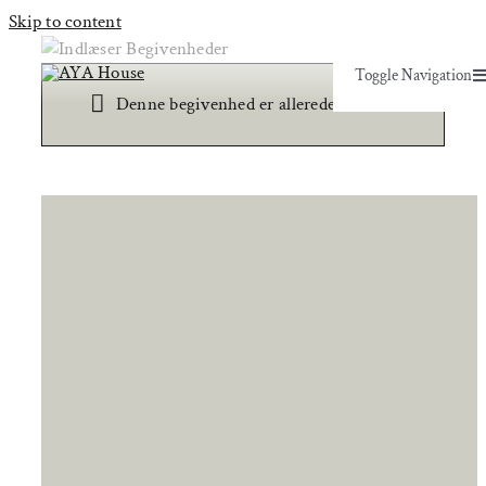
Skip to content
Toggle Navigation
×
Toggle Navigation
Denne begivenhed er allerede afholdt.
Yoga & Bevægelse
Yoga & Bevægelse
Behandling
Behandling
Foredrag om yoga
Events
Events
som spirituel
Uddannelser & kurser
Uddannelser & kurser
praksis med Svend
Lokaler
Om AYA House
Lokaler
Trier