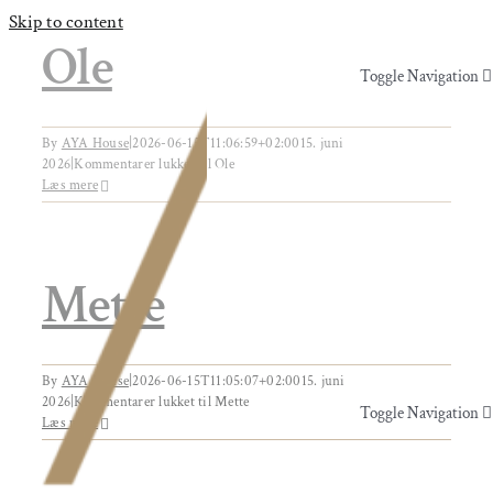
Skip to content
Ole
Toggle Navigation
Yoga & Bevægelse
By
AYA House
|
2026-06-15T11:06:59+02:00
15. juni
2026
|
Kommentarer lukket
til Ole
Læs mere
Behandling
Events
Mette
Uddannelser & kurser
By
AYA House
|
2026-06-15T11:05:07+02:00
15. juni
2026
|
Kommentarer lukket
til Mette
Toggle Navigation
Læs mere
Lokaler
Yoga & Bevægelse