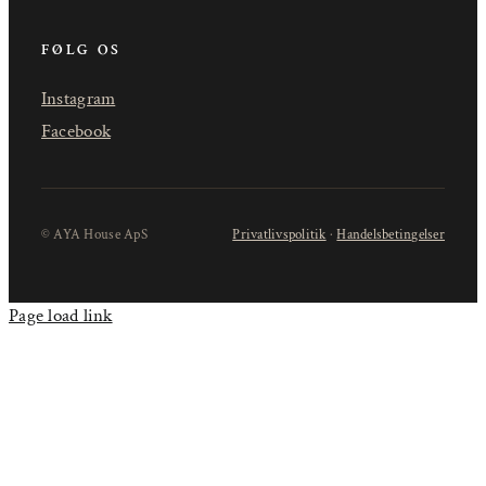
FØLG OS
Instagram
Facebook
© AYA House ApS
Privatlivspolitik
·
Handelsbetingelser
Page load link