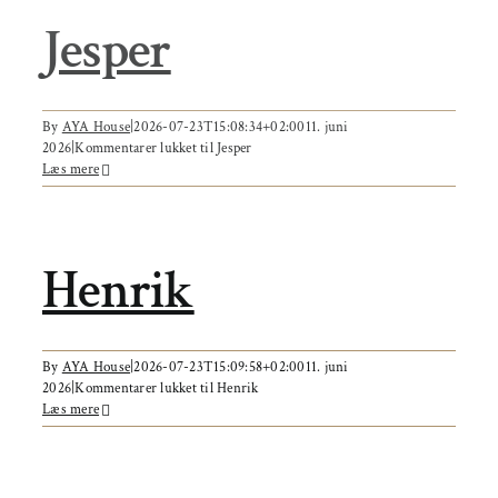
Om AYA House
Jesper
Behandling
Events
By
AYA House
|
2026-07-23T15:08:34+02:00
11. juni
Uddannelser & kurser
2026
|
Kommentarer lukket
til Jesper
Læs mere
Lokaler
Om AYA House
Henrik
By
AYA House
|
2026-07-23T15:09:58+02:00
11. juni
2026
|
Kommentarer lukket
til Henrik
Læs mere