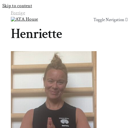
Skip to content
Forrige
Toggle Navigation
Toggle Navigation
Henriette
Yoga & Bevægelse
Yoga & Bevægelse
Behandling
Behandling
Events
Events
Uddannelser & kurser
Uddannelser & kurser
Lokaler
Om AYA House
Lokaler