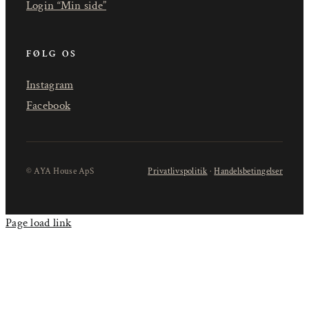
Login “Min side”
FØLG OS
Instagram
Facebook
© AYA House ApS
Privatlivspolitik
·
Handelsbetingelser
Page load link