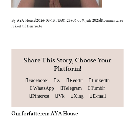
Om AYA House
By
AYA House
|
2026-03-13T13:01:26+01:00
9. juli 2025
|
Kommentarer
lukket
til Henriette
Share This Story, Choose Your
Platform!
Facebook
X
Reddit
LinkedIn
WhatsApp
Telegram
Tumblr
Pinterest
Vk
Xing
E-mail
Om forfatteren:
AYA House