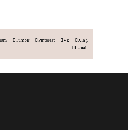
gram
Tumblr
Pinterest
Vk
Xing
E-mail