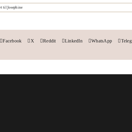
et
til Josephine
Facebook
X
Reddit
LinkedIn
WhatsApp
Tele