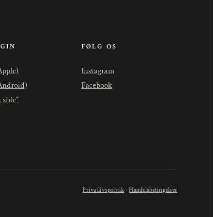
OGIN
FØLG OS
Apple)
Instagram
Android)
Facebook
 side”
Privatlivspolitik
·
Handelsbetingelser