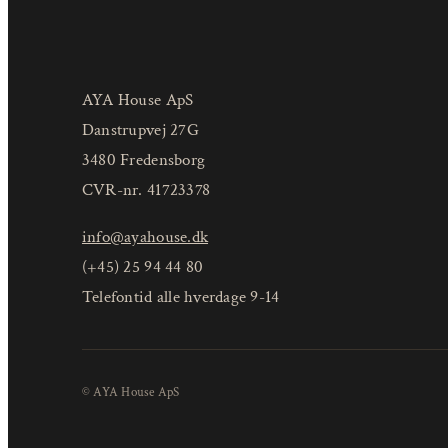
AYA House ApS
Danstrupvej 27G
3480 Fredensborg
CVR-nr. 41723378
info@ayahouse.dk
(+45) 25 94 44 80
Telefontid alle hverdage 9-14
© AYA House ApS