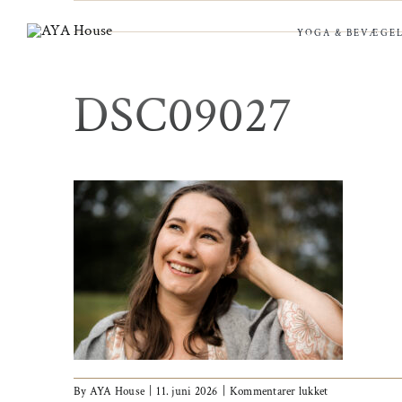
Skip
to
YOGA & BEVÆGEL
content
DSC09027
til
By
AYA House
|
11. juni 2026
|
Kommentarer lukket