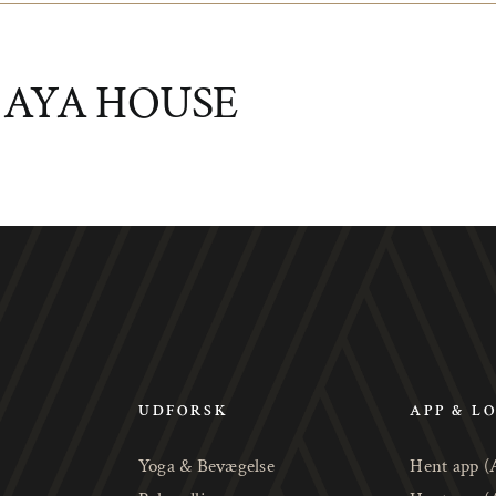
:
AYA HOUSE
UDFORSK
APP & L
Yoga & Bevægelse
Hent app (