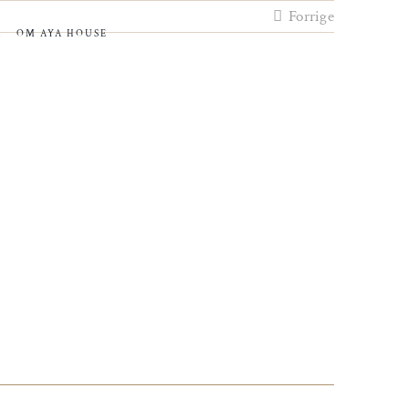
Forrige
R
OM AYA HOUSE