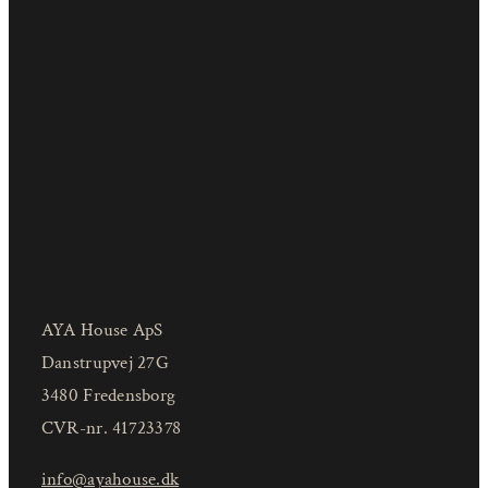
AYA House ApS
Danstrupvej 27G
3480 Fredensborg
CVR-nr. 41723378
info@ayahouse.dk