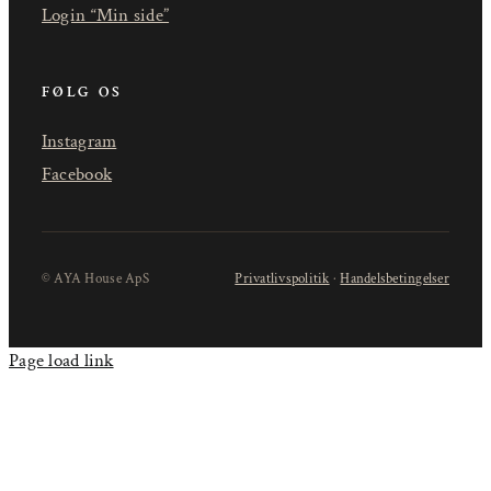
Login “Min side”
FØLG OS
Instagram
Facebook
© AYA House ApS
Privatlivspolitik
·
Handelsbetingelser
Page load link