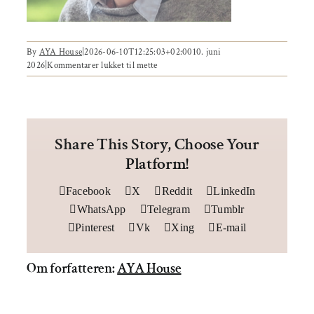
Om AYA House
Behandling
Events
By
AYA House
|
2026-06-10T12:25:03+02:00
10. juni
2026
|
Kommentarer lukket
til mette
Uddannelser & kurser
Lokaler
Share This Story, Choose Your
Platform!
Om AYA House
Facebook
X
Reddit
LinkedIn
WhatsApp
Telegram
Tumblr
Pinterest
Vk
Xing
E-mail
Om forfatteren:
AYA House