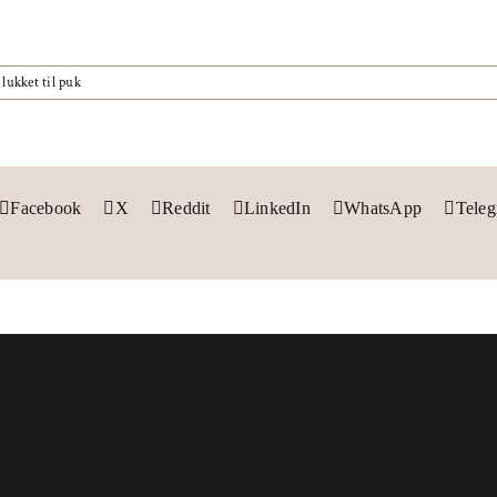
lukket
til puk
Facebook
X
Reddit
LinkedIn
WhatsApp
Tele