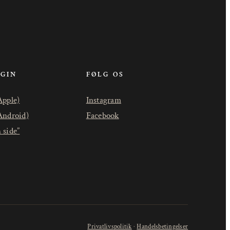
OGIN
FØLG OS
Apple)
Instagram
Android)
Facebook
 side”
Privatlivspolitik
·
Handelsbetingelser