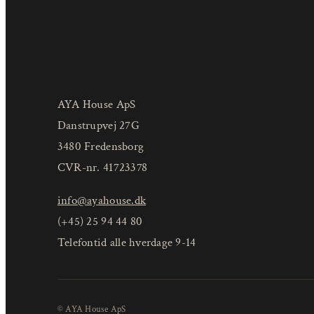
AYA House ApS
Danstrupvej 27G
3480 Fredensborg
CVR-nr. 41723378
info@ayahouse.dk
(+45) 25 94 44 80
Telefontid alle hverdage 9-14
© AYA House ApS