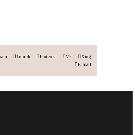
gram
Tumblr
Pinterest
Vk
Xing
E-mail