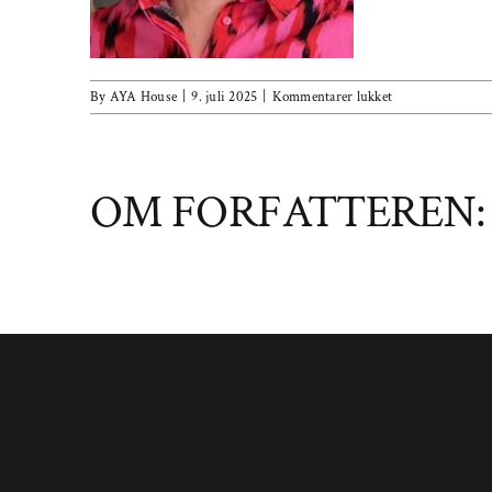
til
By
AYA House
|
9. juli 2025
|
Kommentarer lukket
Susanne
OM FORFATTEREN