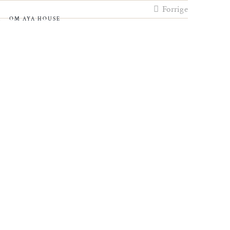
Forrige
R
OM AYA HOUSE