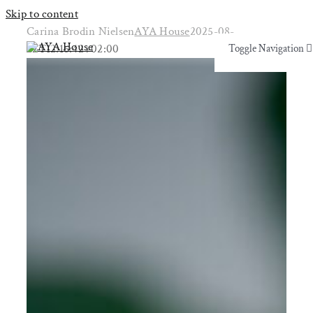
Skip to content
Carina Brodin Nielsen
AYA House
2025-08-
22T12:16:42+02:00
Toggle Navigation
Toggle Navigation
Yoga & Bevægelse
Yoga & Bevægelse
Behandling
Behandling
Events
Events
Uddannelser & kurser
Uddannelser & kurser
Lokaler
Om AYA House
Lokaler