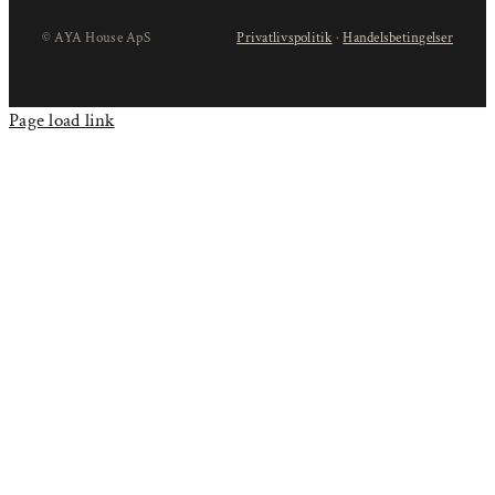
© AYA House ApS
Privatlivspolitik
·
Handelsbetingelser
Page load link