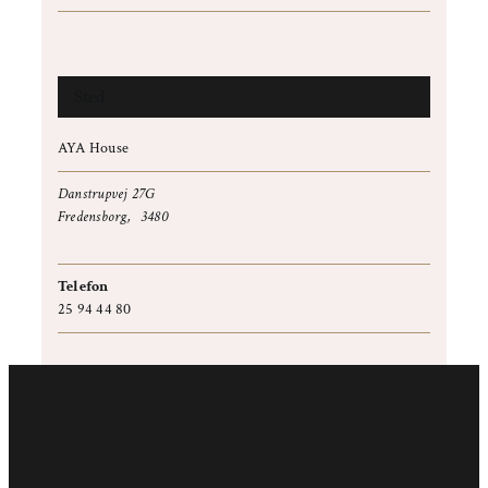
Sted
AYA House
Danstrupvej 27G
Fredensborg
,
3480
+ Google Maps
Telefon
25 94 44 80