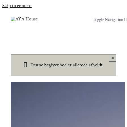
Skip to content
Toggle Navigation
Toggle Navigation
Yoga & Bevægelse
Yoga & Bevægelse
Behandling
Behandling
×
Denne begivenhed er allerede afholdt.
Events
Events
Uddannelser & kurser
Uddannelser & kurser
Lokaler
Om AYA House
Lokaler