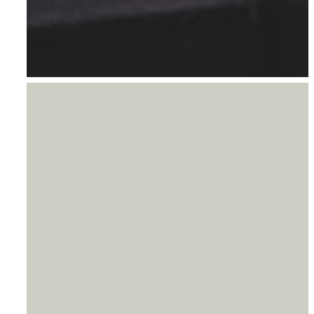
AYA Yoga
Uddannelse –
ONLINE infoaften
m. Illona, Isa & Lars
26. AUGUST 2025 20:00
-