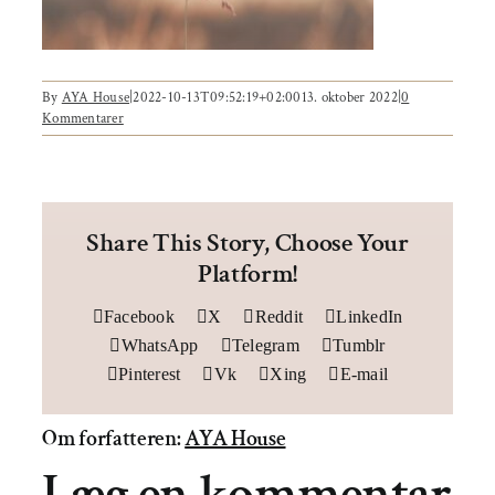
Om AYA House
Behandling
Events
By
AYA House
|
2022-10-13T09:52:19+02:00
13. oktober 2022
|
0
Kommentarer
Uddannelser & kurser
Lokaler
Share This Story, Choose Your
Om AYA House
Platform!
Facebook
X
Reddit
LinkedIn
WhatsApp
Telegram
Tumblr
Pinterest
Vk
Xing
E-mail
Om forfatteren:
AYA House
Læg en kommentar