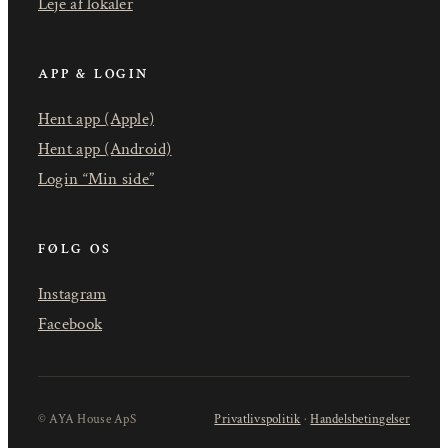
Leje af lokaler
APP & LOGIN
Hent app (Apple)
Hent app (Android)
Login “Min side”
FØLG OS
Instagram
Facebook
© AYA House ApS
Privatlivspolitik
·
Handelsbetingelser