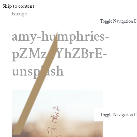
Skip to content
Forrige
Toggle Navigation
amy-humphries-
Yoga & Bevægelse
pZMz_YhZBrE-
Behandling
unsplash
Events
Uddannelser & kurser
Toggle Navigation
Lokaler
Yoga & Bevægelse