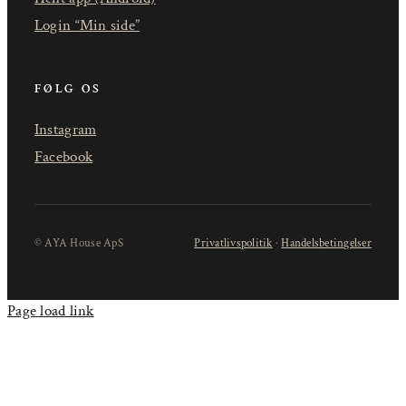
Login “Min side”
FØLG OS
Instagram
Facebook
© AYA House ApS
Privatlivspolitik
·
Handelsbetingelser
Page load link