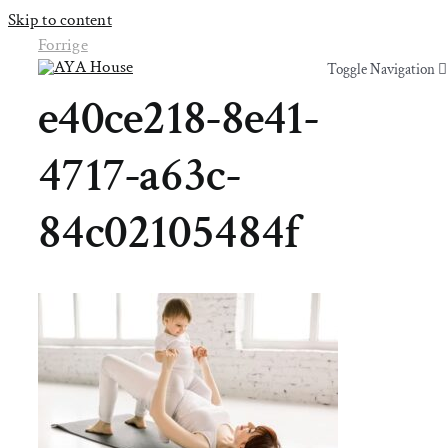
Skip to content
Forrige
Toggle Navigation
Toggle Navigation
e40ce218-8e41-
Yoga & Bevægelse
Yoga & Bevægelse
4717-a63c-
Behandling
Behandling
84c02105484f
Events
Events
Uddannelser & kurser
Uddannelser & kurser
Lokaler
Om AYA House
Lokaler