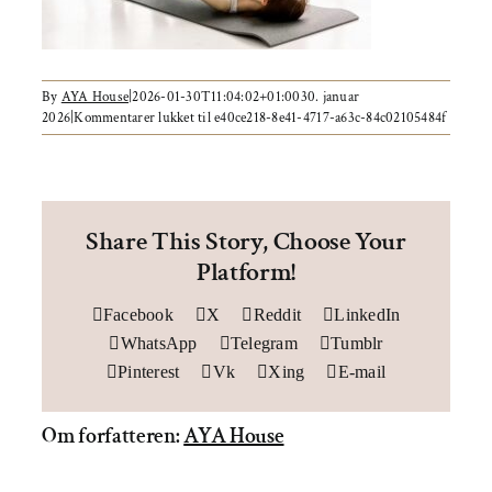
Om AYA House
By
AYA House
|
2026-01-30T11:04:02+01:00
30. januar
2026
|
Kommentarer lukket
til e40ce218-8e41-4717-a63c-84c02105484f
Share This Story, Choose Your
Platform!
Facebook
X
Reddit
LinkedIn
WhatsApp
Telegram
Tumblr
Pinterest
Vk
Xing
E-mail
Om forfatteren:
AYA House