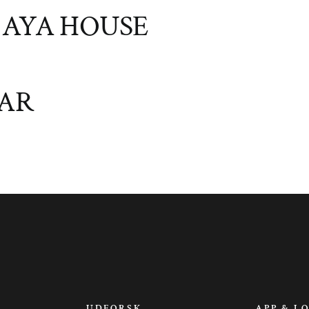
:
AYA HOUSE
AR
UDFORSK
APP & L