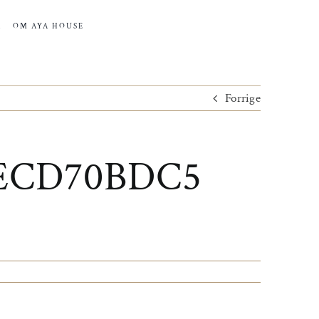
R
OM AYA HOUSE
Forrige
4ECD70BDC5