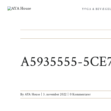
Skip
to
YOGA & BEVÆGEL
content
A5935555-5CE
By
AYA House
|
3. november 2022
|
0 Kommentarer