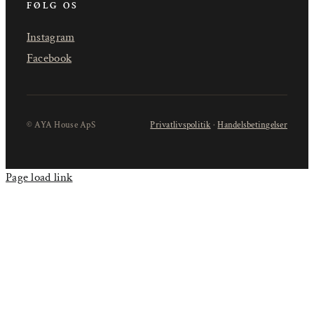
FØLG OS
Instagram
Facebook
© AYA House ApS
Privatlivspolitik
·
Handelsbetingelser
Page load link