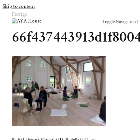
Skip to content
Forrige
Toggle Navigation
Toggle Navigation
66f437443913d1f800
Yoga & Bevægelse
Yoga & Bevægelse
Behandling
Behandling
Events
Events
Uddannelser & kurser
Uddannelser & kurser
Lokaler
Om AYA House
Lokaler
By
AYA House
|
2025-05-13T13:10:14+02:00
13. maj