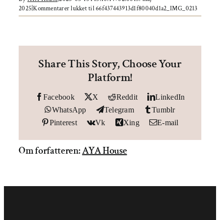
Om AYA House
2025
|
Kommentarer lukket
til 66f437443913d1f80040d1a2_IMG_0213
Share This Story, Choose Your
Platform!
Facebook
X
Reddit
LinkedIn
WhatsApp
Telegram
Tumblr
Pinterest
Vk
Xing
E-mail
Om forfatteren:
AYA House