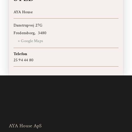
AYA House
Danstrupvej 27G
Fredensborg
,
3480
+ Google Maps
Telefon
25 94 44 80
AYA House ApS