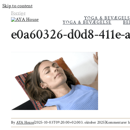
Skip to content
Forrige
YOGA & BEVÆGELS
YOGA & BEVÆGELSE
BE
e0a60326-d0d8-411e-
By
AYA House
|
2025-10-03T09:20:00+02:00
3. oktober 2025
|
Kommentarer l