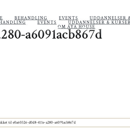
E
BEHANDLING
EVENTS
UDDANNELSER 
HANDLING
EVENTS
UDDANNELSER & KURSE
OM AYA HOUSE
a280-a6091acb867d
ukket
til e0a60326-d0d8-411e-a280-a6091acb867d