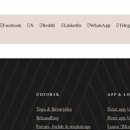
Facebook
X
Reddit
LinkedIn
WhatsApp
Tele
UDFORSK
APP & L
Yoga & Bevægelse
Hent app (
Behandling
Hent app (
Events, forløb & workshops
Login “Min