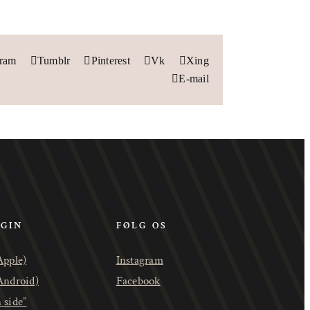
gram
Tumblr
Pinterest
Vk
Xing
E-mail
OGIN
FØLG OS
Apple)
Instagram
Android)
Facebook
 side”