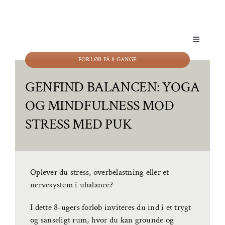
Skip
to
content
Toggle
Navigation
FORLØB PÅ 8 GANGE
Yoga & Bevægelse
GENFIND BALANCEN: YOGA
Behandling
OG MINDFULNESS MOD
Events
STRESS MED PUK
Uddannelser & kurser
Lokaler
Oplever du stress, overbelastning eller et
nervesystem i ubalance?
Om AYA House
I dette 8-ugers forløb inviteres du ind i et trygt
og sanseligt rum, hvor du kan grounde og