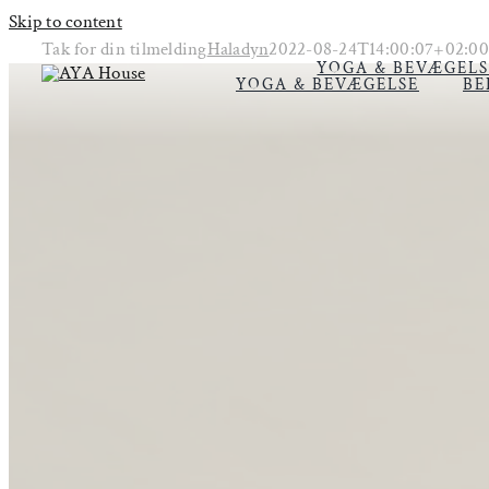
Skip to content
Tak for din tilmelding
Haladyn
2022-08-24T14:00:07+02:00
YOGA & BEVÆGELS
YOGA & BEVÆGELSE
BE