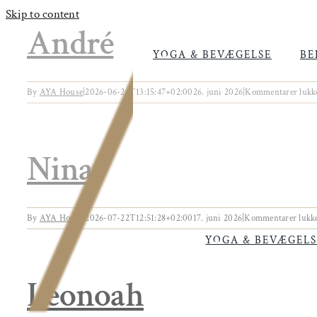
Skip to content
André
YOGA & BEVÆGELSE
BE
By
AYA House
|
2026-06-26T13:15:47+02:00
26. juni 2026
|
Kommentarer lukk
Nina
By
AYA House
|
2026-07-22T12:51:28+02:00
17. juni 2026
|
Kommentarer lukk
YOGA & BEVÆGELS
Leonoah