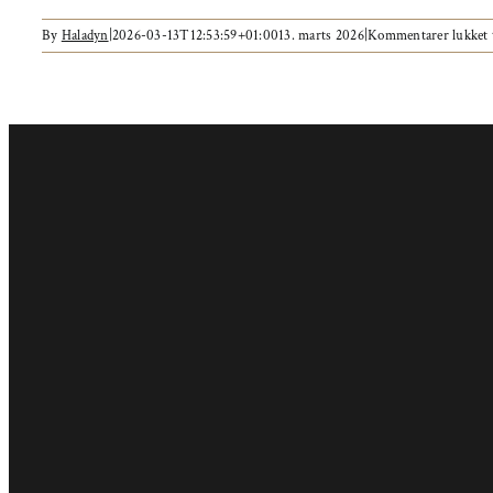
By
Haladyn
|
2026-03-13T12:53:59+01:00
13. marts 2026
|
Kommentarer lukket