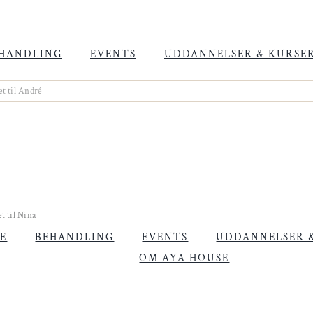
HANDLING
EVENTS
UDDANNELSER & KURSE
et
til André
et
til Nina
E
BEHANDLING
EVENTS
UDDANNELSER 
OM AYA HOUSE