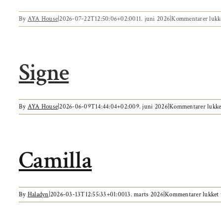
By
AYA House
|
2026-07-22T12:50:06+02:00
11. juni 2026
|
Kommentarer lukk
Signe
By
AYA House
|
2026-06-09T14:44:04+02:00
9. juni 2026
|
Kommentarer lukke
Camilla
By
Haladyn
|
2026-03-13T12:55:33+01:00
13. marts 2026
|
Kommentarer lukket