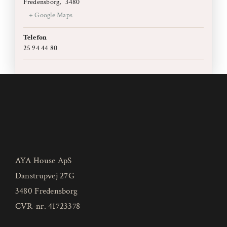
Fredensborg
,
3480
+ Google Maps
Telefon
25 94 44 80
AYA House ApS
Danstrupvej 27G
3480 Fredensborg
CVR-nr. 41723378