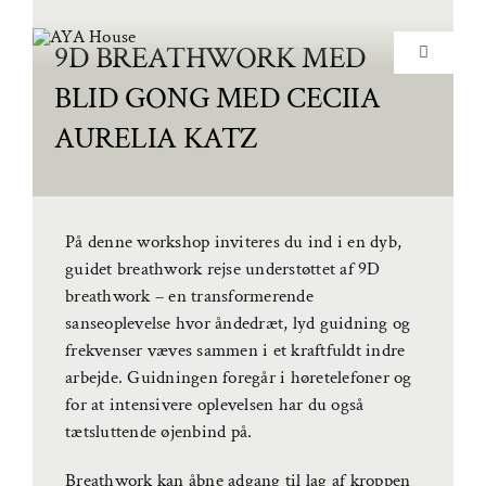
Skip
to
9D BREATHWORK MED
Toggle
content
Navigation
BLID GONG MED CECIIA
Yoga & Bevægelse
AURELIA KATZ
Behandling
Events
På denne workshop inviteres du ind i en dyb,
Uddannelser & kurser
guidet breathwork rejse understøttet af 9D
breathwork – en transformerende
sanseoplevelse hvor åndedræt, lyd guidning og
Lokaler
frekvenser væves sammen i et kraftfuldt indre
arbejde. Guidningen foregår i høretelefoner og
Om AYA House
for at intensivere oplevelsen har du også
tætsluttende øjenbind på.
Breathwork kan åbne adgang til lag af kroppen