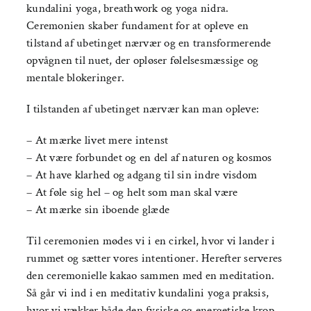
kundalini yoga, breathwork og yoga nidra.
Ceremonien skaber fundament for at opleve en
tilstand af ubetinget nærvær og en transformerende
opvågnen til nuet, der opløser følelsesmæssige og
mentale blokeringer.
I tilstanden af ubetinget nærvær kan man opleve:
– At mærke livet mere intenst
– At være forbundet og en del af naturen og kosmos
– At have klarhed og adgang til sin indre visdom
– At føle sig hel – og helt som man skal være
– At mærke sin iboende glæde
Til ceremonien mødes vi i en cirkel, hvor vi lander i
rummet og sætter vores intentioner. Herefter serveres
den ceremonielle kakao sammen med en meditation.
Så går vi ind i en meditativ kundalini yoga praksis,
hvor vi vækker både den fysiske og energetiske krop