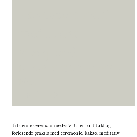
Kakaoceremoni
med Illona
Marquard
14. MARTS 2025 17:00
-
19:30
|
KR.450
Til denne ceremoni mødes vi til en kraftfuld og
forløsende praksis med ceremoniel kakao, meditativ