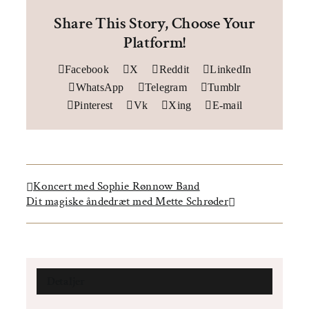
Share This Story, Choose Your
Platform!
Facebook
X
Reddit
LinkedIn
WhatsApp
Telegram
Tumblr
Pinterest
Vk
Xing
E-mail
Koncert med Sophie Rønnow Band
Dit magiske åndedræt med Mette Schrøder
Detaljer