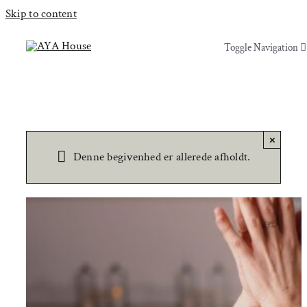
Skip to content
Toggle Navigation
Toggle Navigation
Yoga & Bevægelse
Yoga & Bevægelse
Behandling
Behandling
×
Denne begivenhed er allerede afholdt.
Events
Events
Uddannelser & kurser
Uddannelser & kurser
Lokaler
Om AYA House
Lokaler