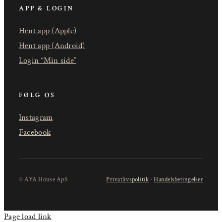
APP & LOGIN
Hent app (Apple)
Hent app (Android)
Login “Min side”
FØLG OS
Instagram
Facebook
© AYA House ApS
Privatlivspolitik
·
Handelsbetingelser
Page load link